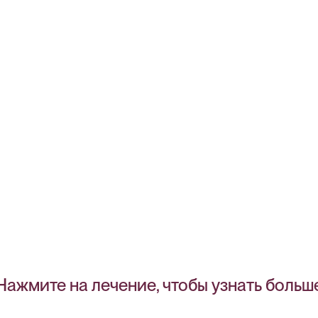
о методов лечения, которые помогут вам и вашему будущему 
Записаться На Прием
Нажмите на лечение, чтобы узнать больш