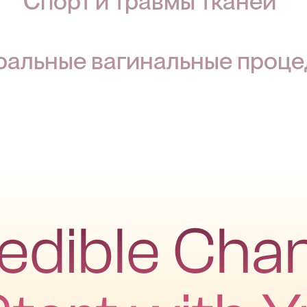
Спорт и травмы тканей
ральные вагинальные проц
redible Cha