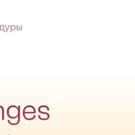
едуры
nges