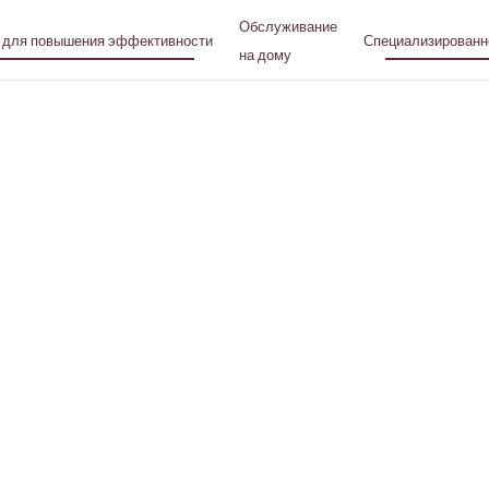
Обслуживание
 для повышения эффективности
Специализированн
на дому
Что мы лечим
opia мы выявляем первопричины и применяем научно обосно
ческий подход к лечению хронических заболеваний, а также 