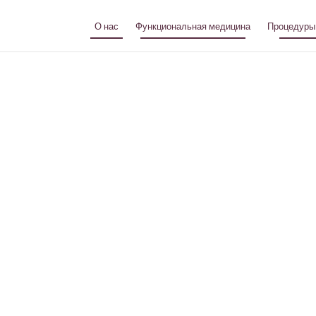
О нас
Функциональная медицина
Процедуры
В Yut
терапевти