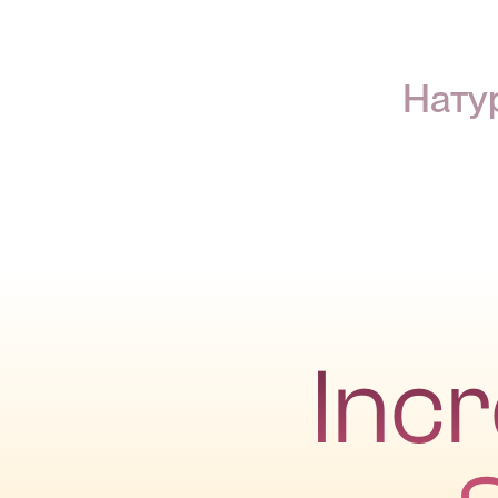
Нату
Inc