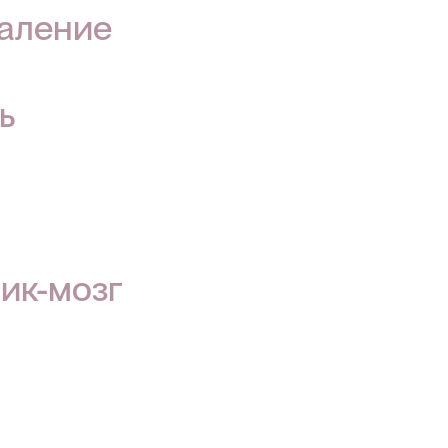
паление
ь
ик-мозг