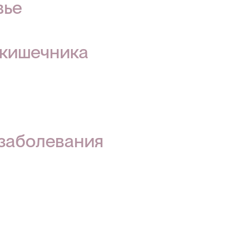
вье
 кишечника
 заболевания