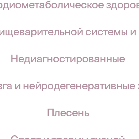
рдиометаболическое здоро
ищеварительной системы и
Недиагностированные
зга и нейродегенеративные
Плесень