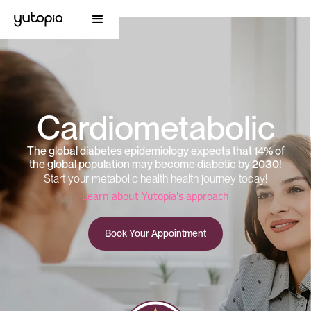
Cardiometabolic
The global diabetes epidemiology expects that 14% of
the global population may become diabetic by 2030!
Start your metabolic health health journey today!
Learn about Yutopia's approach
Book Your Appointment